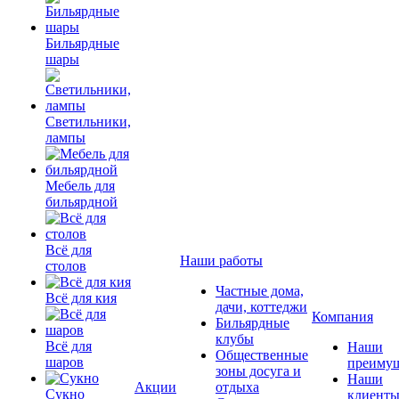
Бильярдные
шары
Светильники,
лампы
Мебель для
бильярдной
Всё для
Наши работы
столов
Частные дома,
Всё для кия
дачи, коттеджи
Компания
Бильярдные
клубы
Всё для
Наши
Общественные
шаров
преимущ
зоны досуга и
Наши
Акции
отдыха
Сукно
клиент