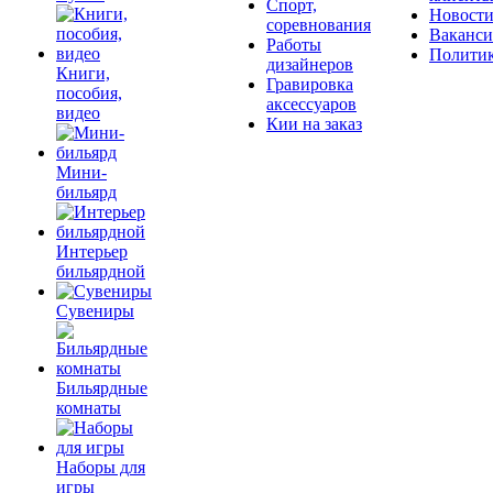
Спорт,
Новост
соревнования
Ваканс
Работы
Полити
дизайнеров
Книги,
Гравировка
пособия,
аксессуаров
видео
Кии на заказ
Мини-
бильярд
Интерьер
бильярдной
Сувениры
Бильярдные
комнаты
Наборы для
игры